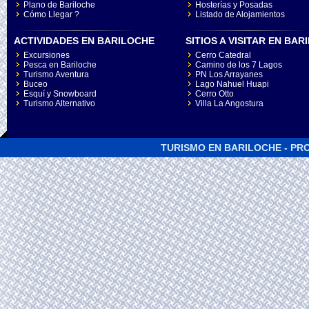
Plano de Bariloche
Hosterías y Posadas
Cómo Llegar ?
Listado de Alojamientos
ACTIVIDADES EN BARILOCHE
SITIOS A VISITAR EN BA
Excursiones
Cerro Catedral
Pesca en Bariloche
Camino de los 7 Lagos
Turismo Aventura
PN Los Arrayanes
Buceo
Lago Nahuel Huapi
Esquí y Snowboard
Cerro Otto
Turismo Alternativo
Villa La Angostura
TURISMO EN BARILOCHE - PRO