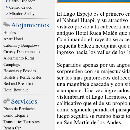
Cerro Tronador
Centro Cívico
El Lago Espejo es el primero en
Mirador Atalaya
el Nahuel Huapi, y su atractivo
Alojamientos
vistazo previo a la cabecera no
antiguo Hotel Ruca Malén que s
Hoteles
Continuando el trayecto se acc
Apart Hotel
pequeña belleza neuquina que 
Cabañas y Bungalows
ingreso hacia los valles de los 
Casas y Departamentos
Alojamiento Rural
Separados apenas por un angost
Campings
sorprenden con su majestuosida
Hosterías y Posadas
ser los más pintorescos del rec
Hostels y Residenciales
una magnífica cascada y con sit
Bed and Breakfast
acampante. Una vez ingresados 
Hotel Boutique
vislumbrará el Lago Hermoso, a
Servicios
calificativo que el de su propio
como siguiente parada el paisa
Plano de Bariloche
luego seguirá su rumbo hasta t
Cómo Llegar ?
en San Martín de los Andes.
Transportes Terrestres
Rent a Car