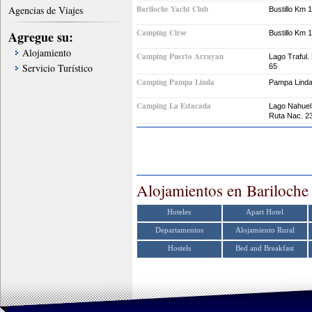
Agencias de Viajes
Bariloche Yacht Club
Bustillo Km 
Camping Cirse
Agregue su:
Bustillo Km 
Alojamiento
Camping Puerto Arrayan
Lago Traful.
Servicio Turístico
65
Camping Pampa Linda
Pampa Lind
Camping La Estacada
Lago Nahuel
Ruta Nac. 2
Alojamientos en Bariloche
Hoteles
Apart Hotel
Departamentos
Alojamiento Rural
Hostels
Bed and Breakfast