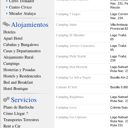
Cerro Tronador
Nac. 231, Pa
Centro Cívico
Rincón
Mirador Atalaya
Camping 7 Lagos
Lago Corren
Nac. 234.
Alojamientos
Camping Suizo
Villa Arelau
Provincial 82
Hoteles
Camping El Mirador
Lago Traful.
Apart Hotel
65
Cabañas y Bungalows
Camping Arroyo Cataratas
Lago Traful.
Casas y Departamentos
65
Camping Pichi Traful
Alojamiento Rural
Lago Traful.
234
Campings
Camping Don Horacio
Lago Nahuel
Hosterías y Posadas
Ruta Nac. 2
Hostels y Residenciales
Camping La Selva Negra
Bustillo Km 
Bed and Breakfast
Cabaña El Yeti
Bustillo 5.80
Hotel Boutique
Camping Ragintuco
Servicios
Lago Nahuel
Ruta Nac. 2
Plano de Bariloche
Camping Goye
Colonia Suiz
Cómo Llegar ?
Camping Los Cipreses
Lago Nahuel
Transportes Terrestres
Ruta Nac. 23
Rent a Car
Ruta 231