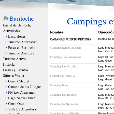
Bariloche
Campings e
Inicial de Bariloche
Actividades
Nombre
Direcció
Excursiones
CABAÑAS PUERTO PETUNIA
Bustillo 135
Turismo Alternativo
Pesca en Bariloche
Camping Relmu Lafquen
Lago Mascar
Nac. 258, K
Turismo Aventura
Complejo Los Baqueanos
Ruta 40 Sur
Turismo Activo
Lago Gutier
Historia
Camping Las Carpitas
Lago Mascar
Fiestas y Eventos
Nac. 258, K
Sitios a Visitar
Camping El Viejo W
Ruta Provinc
Lago Gutiér
Cerro Catedral
Camping Felley
Lago Gutierr
Camino de los 7 Lagos
Nac. 258, K
PN Los Arrayanes
Camping Los Rápidos
Lago Mascar
Lago Nahuel Huapi
Prov. 81, Km
Cerro Otto
Camping La Querencia
Lago Mascar
Prov. 81, Km
Villa La Angostura
Camping Brazo Rincón
Brazo Rincó