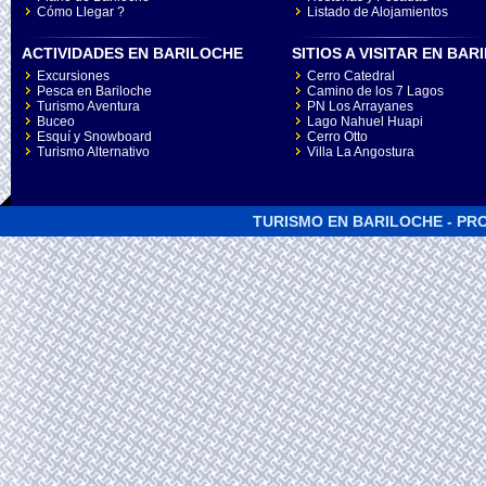
Cómo Llegar ?
Listado de Alojamientos
ACTIVIDADES EN BARILOCHE
SITIOS A VISITAR EN BA
Excursiones
Cerro Catedral
Pesca en Bariloche
Camino de los 7 Lagos
Turismo Aventura
PN Los Arrayanes
Buceo
Lago Nahuel Huapi
Esquí y Snowboard
Cerro Otto
Turismo Alternativo
Villa La Angostura
TURISMO EN BARILOCHE - PRO