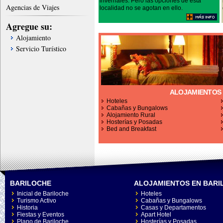
invernales. Pero las opciones de esta
Agencias de Viajes
localidad no se agotan en ello.
Agregue su:
Alojamiento
Servicio Turístico
ALOJAMIENTOS 
Hoteles
Cabañas y Bungalows
Alojamiento Rural
Hosterías y Posadas
Bed and Breakfast
BARILOCHE
ALOJAMIENTOS EN BARI
Inicial de Bariloche
Hoteles
Turismo Activo
Cabañas y Bungalows
Historia
Casas y Departamentos
Fiestas y Eventos
Apart Hotel
Plano de Bariloche
Hosterías y Posadas