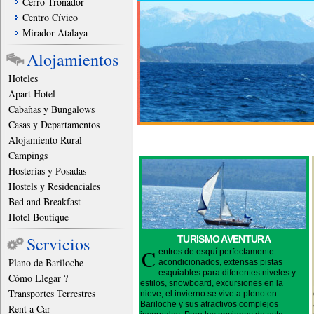
Cerro Tronador
Centro Cívico
Mirador Atalaya
Alojamientos
Hoteles
Apart Hotel
Cabañas y Bungalows
Casas y Departamentos
Alojamiento Rural
Campings
Hosterías y Posadas
Hostels y Residenciales
Bed and Breakfast
Hotel Boutique
Servicios
TURISMO AVENTURA
C
entros de esquí perfectamente
Plano de Bariloche
acondicionados, extensas pistas
esquiables para diferentes niveles y
Cómo Llegar ?
estilos, snowboard, excursiones en la
Transportes Terrestres
nieve, el invierno se vive a pleno en
Bariloche y sus atractivos complejos
Rent a Car