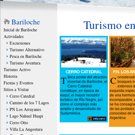
Bariloche
Turismo en
Inicial de Bariloche
Actividades
Excursiones
Turismo Alternativo
Pesca en Bariloche
Turismo Aventura
Turismo Activo
CERRO CATEDRAL
P.N. LOS 
Historia
T
C
ípica postal del atractivo
onsiderad
invernal de Bariloche, el
bosques m
Fiestas y Eventos
Cerro Catedral
extensos d
Sitios a Visitar
constituye, en época de
exquisita espec
Cerro Catedral
esquí, el mayor receptor
de una hermos
turístico de Río Negro, así
incomparable, 
Camino de los 7 Lagos
como el complejo más
se ha consagr
PN Los Arrayanes
amplio y desarrollado de
de las postale
Sudamérica.
conocidas de l
Lago Nahuel Huapi
Argentina.
Cerro Otto
Villa La Angostura