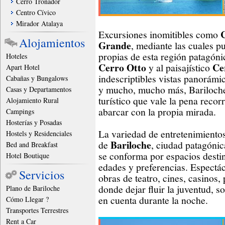
Cerro Tronador
Centro Cívico
Mirador Atalaya
C
Excursiones inomitibles como
Alojamientos
Grande
, mediante las cuales p
propias de esta región patagónic
Hoteles
Cerro Otto
Ce
y al paisajístico
Apart Hotel
indescriptibles vistas panorámi
Cabañas y Bungalows
y mucho, mucho más, Bariloche
Casas y Departamentos
turístico que vale la pena recor
Alojamiento Rural
abarcar con la propia mirada.
Campings
Hosterías y Posadas
La variedad de entretenimientos
Hostels y Residenciales
Bariloche
de
, ciudad patagóni
Bed and Breakfast
se conforma por espacios desti
Hotel Boutique
edades y preferencias. Espectácu
Servicios
obras de teatro, cines, casinos
donde dejar fluir la juventud, s
Plano de Bariloche
en cuenta durante la noche.
Cómo Llegar ?
Transportes Terrestres
Rent a Car