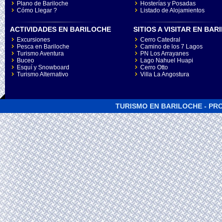
Plano de Bariloche
Hosterías y Posadas
Cómo Llegar ?
Listado de Alojamientos
ACTIVIDADES EN BARILOCHE
SITIOS A VISITAR EN BA
Excursiones
Cerro Catedral
Pesca en Bariloche
Camino de los 7 Lagos
Turismo Aventura
PN Los Arrayanes
Buceo
Lago Nahuel Huapi
Esquí y Snowboard
Cerro Otto
Turismo Alternativo
Villa La Angostura
TURISMO EN BARILOCHE - PRO