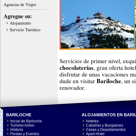
Agencias de Viajes
Agregue su:
Alojamiento
Servicio Turístico
Servicios de primer nivel, exqui
chocolaterías
, gran oferta hote
disfrutar de unas vacaciones m
Bariloche
dude en visitar
, un s
renovador.
BARILOCHE
ALOJAMIENTOS EN BARI
Inicial de Bariloche
Hoteles
Turismo Activo
Cabañas y Bungalows
Historia
Casas y Departamentos
Fiestas y Eventos
Apart Hotel