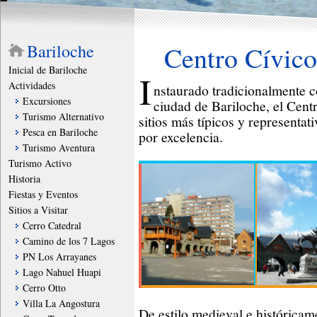
Bariloche
Centro Cívico
Inicial de Bariloche
I
Actividades
nstaurado tradicionalmente c
Excursiones
ciudad de Bariloche, el Cent
Turismo Alternativo
sitios más típicos y representati
Pesca en Bariloche
por excelencia.
Turismo Aventura
Turismo Activo
Historia
Fiestas y Eventos
Sitios a Visitar
Cerro Catedral
Camino de los 7 Lagos
PN Los Arrayanes
Lago Nahuel Huapi
Cerro Otto
Villa La Angostura
De estilo medieval e históricame