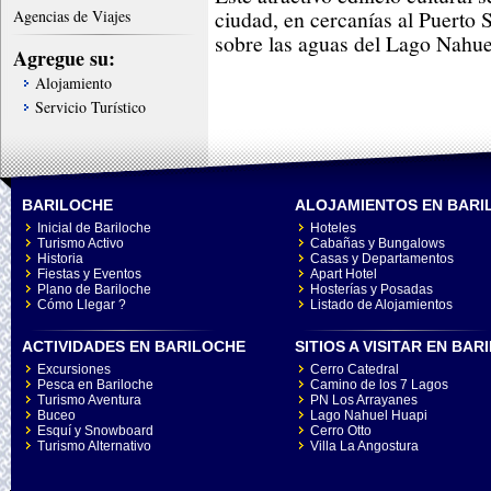
ciudad, en cercanías al Puerto S
Agencias de Viajes
sobre las aguas del Lago Nahue
Agregue su:
Alojamiento
Servicio Turístico
BARILOCHE
ALOJAMIENTOS EN BARI
Inicial de Bariloche
Hoteles
Turismo Activo
Cabañas y Bungalows
Historia
Casas y Departamentos
Fiestas y Eventos
Apart Hotel
Plano de Bariloche
Hosterías y Posadas
Cómo Llegar ?
Listado de Alojamientos
ACTIVIDADES EN BARILOCHE
SITIOS A VISITAR EN BA
Excursiones
Cerro Catedral
Pesca en Bariloche
Camino de los 7 Lagos
Turismo Aventura
PN Los Arrayanes
Buceo
Lago Nahuel Huapi
Esquí y Snowboard
Cerro Otto
Turismo Alternativo
Villa La Angostura