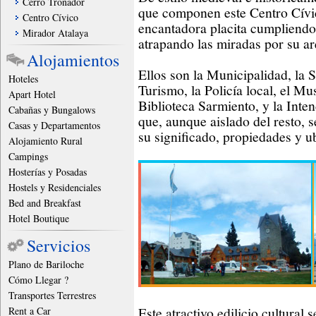
Cerro Tronador
que componen este Centro Cívic
Centro Cívico
encantadora placita cumpliendo
Mirador Atalaya
atrapando las miradas por su arq
Alojamientos
Ellos son la Municipalidad, la 
Hoteles
Turismo, la Policía local, el Mu
Apart Hotel
Biblioteca Sarmiento, y la Int
Cabañas y Bungalows
que, aunque aislado del resto, s
Casas y Departamentos
su significado, propiedades y u
Alojamiento Rural
Campings
Hosterías y Posadas
Hostels y Residenciales
Bed and Breakfast
Hotel Boutique
Servicios
Plano de Bariloche
Cómo Llegar ?
Transportes Terrestres
Este atractivo edilicio cultural 
Rent a Car