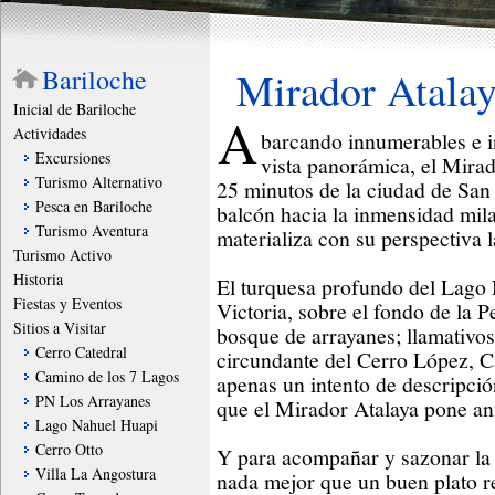
Bariloche
Mirador Atalay
Inicial de Bariloche
A
Actividades
barcando innumerables e i
Excursiones
vista panorámica, el Mira
Turismo Alternativo
25 minutos de la ciudad de San 
Pesca en Bariloche
balcón hacia la inmensidad mila
Turismo Aventura
materializa con su perspectiva l
Turismo Activo
Historia
El turquesa profundo del Lago 
Fiestas y Eventos
Victoria, sobre el fondo de la 
Sitios a Visitar
bosque de arrayanes; llamativos 
Cerro Catedral
circundante del Cerro López, Ca
Camino de los 7 Lagos
apenas un intento de descripció
PN Los Arrayanes
que el Mirador Atalaya pone ante
Lago Nahuel Huapi
Cerro Otto
Y para acompañar y sazonar la
Villa La Angostura
nada mejor que un buen plato re